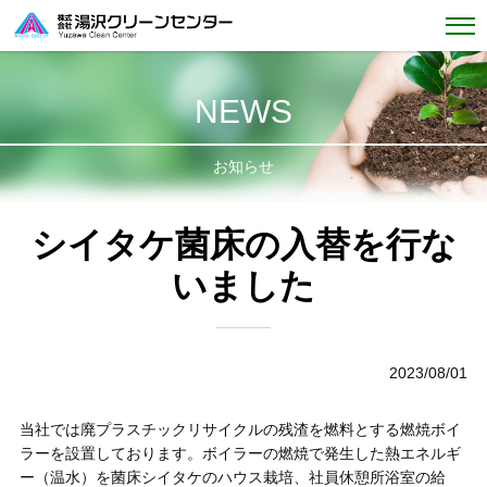
NEWS
お知らせ
シイタケ菌床の入替を行な
いました
2023/08/01
当社では廃プラスチックリサイクルの残渣を燃料とする燃焼ボイ
ラーを設置しております。ボイラーの燃焼で発生した熱エネルギ
ー（温水）を菌床シイタケのハウス栽培、社員休憩所浴室の給