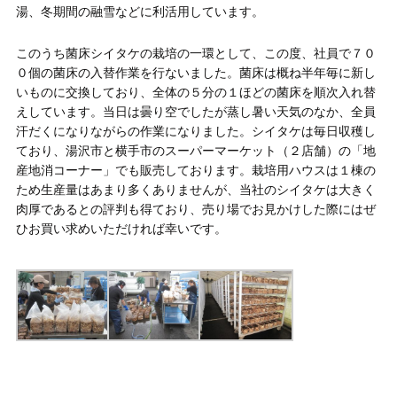
湯、冬期間の融雪などに利活用しています。
このうち菌床シイタケの栽培の一環として、この度、社員で７０
０個の菌床の入替作業を行ないました。菌床は概ね半年毎に新し
いものに交換しており、全体の５分の１ほどの菌床を順次入れ替
えしています。当日は曇り空でしたが蒸し暑い天気のなか、全員
汗だくになりながらの作業になりました。シイタケは毎日収穫し
ており、湯沢市と横手市のスーパーマーケット（２店舗）の「地
産地消コーナー」でも販売しております。栽培用ハウスは１棟の
ため生産量はあまり多くありませんが、当社のシイタケは大きく
肉厚であるとの評判も得ており、売り場でお見かけした際にはぜ
ひお買い求めいただければ幸いです。